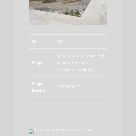
Yıl
:
2017
Kastamonu Karabük Yol
Proje
:
Kenarı Denetim
İstasyonu Yapım İşi
Proje
:
1.000.000 TL
Bedeli