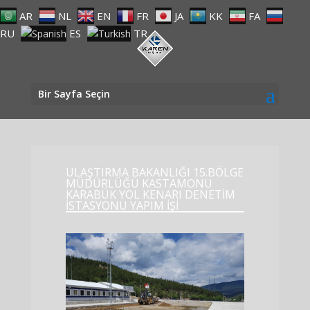
AR
NL
EN
FR
JA
KK
FA
RU
ES
TR
Bir Sayfa Seçin
ULAŞTIRMA BAKANLIĞI 15.BÖLGE
MÜDÜRLÜĞÜ KASTAMONU
KARABÜK YOL KENARI DENETİM
İSTASYONU YAPIM İŞİ