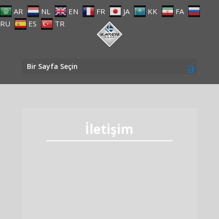
AR
NL
EN
FR
JA
KK
FA
RU
ES
TR
Bir Sayfa Seçin
İletişim