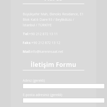
Büyükşehir Mah, Ekinoks Residance, E1
Blok Kat:6 Daire:93 / Beylikdüzü /
İstanbul / TÜRKİYE
Tel
:+90 212 872 13 11
Faks
:+90 212 872 13 12
Mail
:
info@kareninsaat.net
İletişim Formu
Adınız (gerekli)
E-posta adresiniz (gerekli)