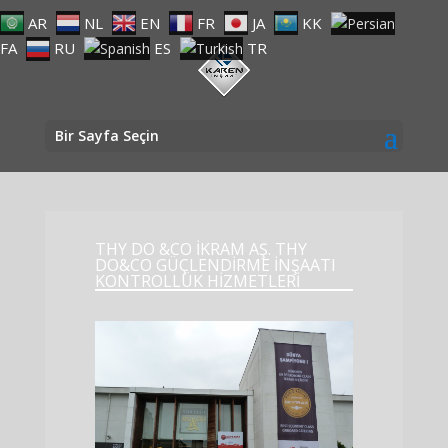
AR
NL
EN
FR
JA
KK
FA
RU
ES
TR
Bir Sayfa Seçin
THY DO &CO İKRAM AŞ. THY
DO&CO GÜÇLENDİRME İNŞAATI
KONTROLLÜK HİZMETLERİ