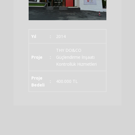
Yıl
:
2014
THY DO&CO
Proje
:
Güçlendirme İnşaatı
Kontrollük Hizmetleri
Proje
:
400.000 TL
Bedeli