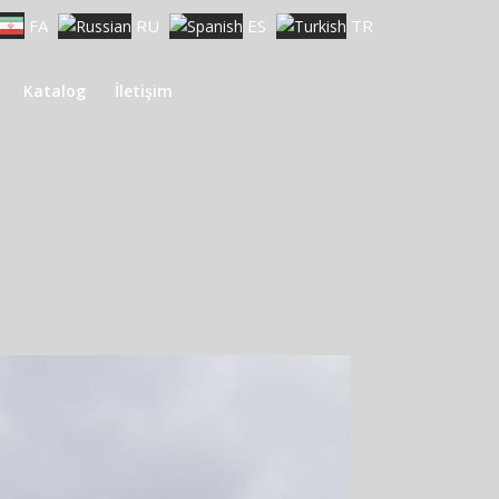
FA
RU
ES
TR
Katalog
İletişim