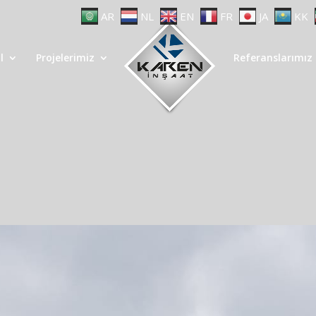
AR
NL
EN
FR
JA
KK
l
Projelerimiz
Referanslarımız