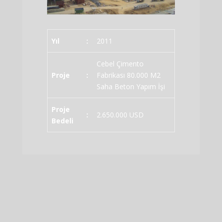
Yıl
:
2011
Cebel Çimento
Proje
:
Fabrikası 80.000 M2
Saha Beton Yapım İşi
Proje
:
2.650.000 USD
Bedeli