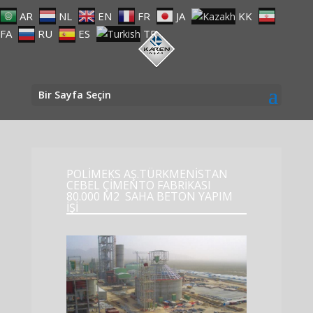
AR
NL
EN
FR
JA
KK
FA
RU
ES
TR
Bir Sayfa Seçin
POLİMEKS AŞ.TÜRKMENİSTAN
CEBEL ÇİMENTO FABRİKASI
80.000 M2 SAHA BETON YAPIM
İŞİ